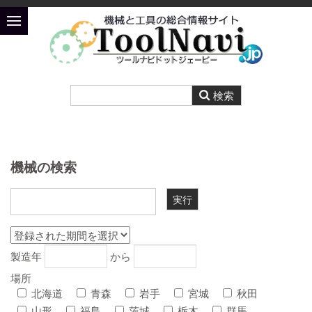
機械の検索
製造年
から
場所
北海道
青森
岩手
宮城
秋田
山形
福島
茨城
栃木
群馬