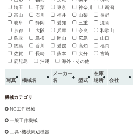
埼玉
千葉
東京
神奈川
新潟
富山
石川
福井
山梨
長野
岐阜
静岡
愛知
三重
滋賀
京都
大阪
兵庫
奈良
和歌山
鳥取
島根
岡山
広島
山口
徳島
香川
愛媛
高知
福岡
佐賀
長崎
熊本
大分
宮崎
鹿児島
沖縄
海外・その他
メーカー
在庫
写真
機械名
名
型式
場所
会社
機械カテゴリ
NC工作機械
一般工作機械
工具･機械周辺機器