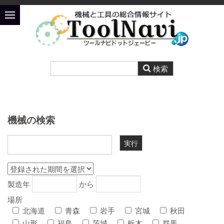
機械の検索
製造年
から
場所
北海道
青森
岩手
宮城
秋田
山形
福島
茨城
栃木
群馬