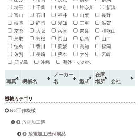
埼玉
千葉
東京
神奈川
新潟
富山
石川
福井
山梨
長野
岐阜
静岡
愛知
三重
滋賀
京都
大阪
兵庫
奈良
和歌山
鳥取
島根
岡山
広島
山口
徳島
香川
愛媛
高知
福岡
佐賀
長崎
熊本
大分
宮崎
鹿児島
沖縄
海外・その他
メーカー
在庫
写真
機械名
名
型式
場所
会社
機械カテゴリ
NC工作機械
放電加工機
放電加工機付属品