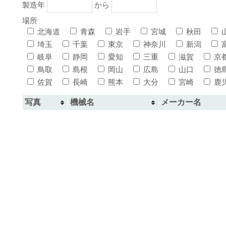
製造年
から
場所
北海道
青森
岩手
宮城
秋田
埼玉
千葉
東京
神奈川
新潟
岐阜
静岡
愛知
三重
滋賀
京
鳥取
島根
岡山
広島
山口
徳
佐賀
長崎
熊本
大分
宮崎
鹿
写真
機械名
メーカー名