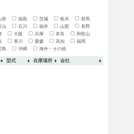
山形
福島
茨城
栃木
群馬
富山
石川
福井
山梨
長野
都
大阪
兵庫
奈良
和歌山
島
香川
愛媛
高知
福岡
児島
沖縄
海外・その他
型式
在庫場所
会社