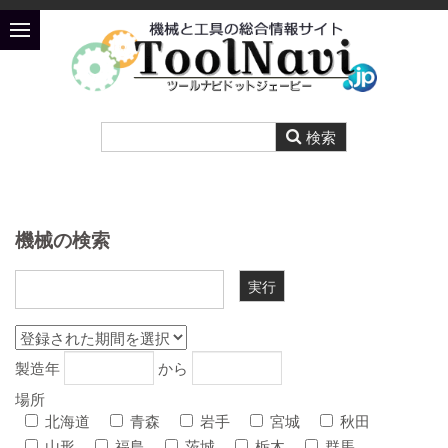
機械の検索
製造年
から
場所
北海道
青森
岩手
宮城
秋田
山形
福島
茨城
栃木
群馬