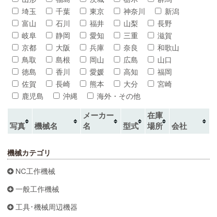
埼玉
千葉
東京
神奈川
新潟
富山
石川
福井
山梨
長野
岐阜
静岡
愛知
三重
滋賀
京都
大阪
兵庫
奈良
和歌山
鳥取
島根
岡山
広島
山口
徳島
香川
愛媛
高知
福岡
佐賀
長崎
熊本
大分
宮崎
鹿児島
沖縄
海外・その他
メーカー
在庫
写真
機械名
名
型式
場所
会社
機械カテゴリ
NC工作機械
一般工作機械
工具･機械周辺機器