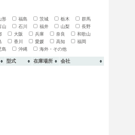
山形
福島
茨城
栃木
群馬
富山
石川
福井
山梨
長野
都
大阪
兵庫
奈良
和歌山
島
香川
愛媛
高知
福岡
児島
沖縄
海外・その他
型式
在庫場所
会社