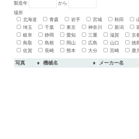
製造年
から
場所
北海道
青森
岩手
宮城
秋田
埼玉
千葉
東京
神奈川
新潟
岐阜
静岡
愛知
三重
滋賀
京
鳥取
島根
岡山
広島
山口
徳
佐賀
長崎
熊本
大分
宮崎
鹿
写真
機械名
メーカー名