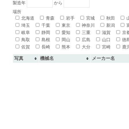
製造年
から
場所
北海道
青森
岩手
宮城
秋田
埼玉
千葉
東京
神奈川
新潟
岐阜
静岡
愛知
三重
滋賀
京
鳥取
島根
岡山
広島
山口
徳
佐賀
長崎
熊本
大分
宮崎
鹿
写真
機械名
メーカー名