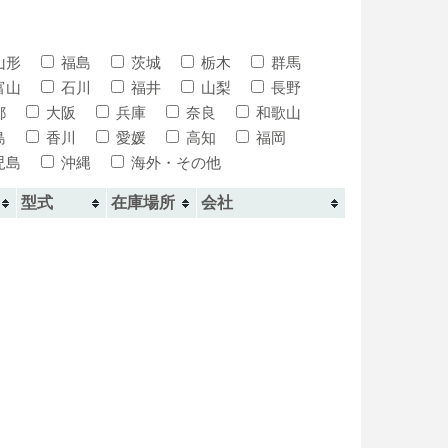
山形
福島
茨城
栃木
群馬
富山
石川
福井
山梨
長野
都
大阪
兵庫
奈良
和歌山
島
香川
愛媛
高知
福岡
児島
沖縄
海外・その他
型式
在庫場所
会社