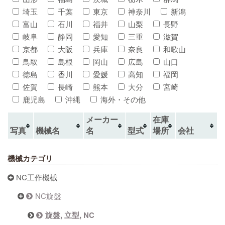
埼玉
千葉
東京
神奈川
新潟
富山
石川
福井
山梨
長野
岐阜
静岡
愛知
三重
滋賀
京都
大阪
兵庫
奈良
和歌山
鳥取
島根
岡山
広島
山口
徳島
香川
愛媛
高知
福岡
佐賀
長崎
熊本
大分
宮崎
鹿児島
沖縄
海外・その他
メーカー
在庫
写真
機械名
名
型式
場所
会社
機械カテゴリ
NC工作機械
NC旋盤
旋盤, 立型, NC