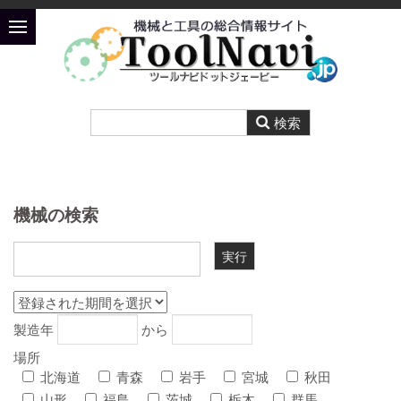
機械の検索
製造年
から
場所
北海道
青森
岩手
宮城
秋田
山形
福島
茨城
栃木
群馬